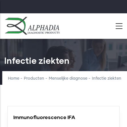
Skip
to
main
content
Infectie ziekten
Home
-
Producten
-
Menselijke diagnose
-
Infectie ziekten
Immunofluorescence IFA