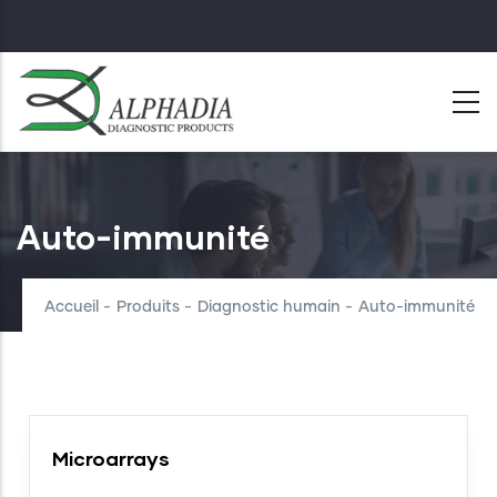
Skip
to
main
content
Auto-immunité
Accueil
-
Produits
-
Diagnostic humain
-
Auto-immunité
Microarrays