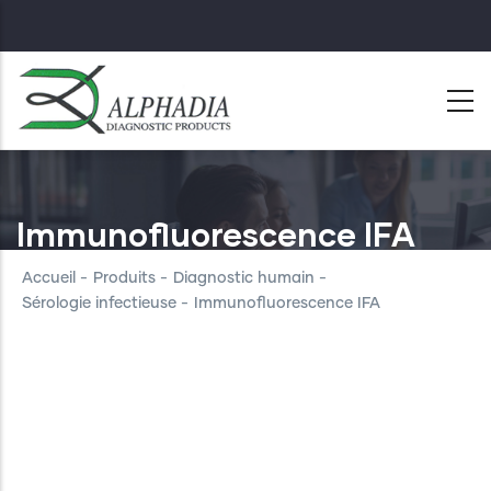
Skip
to
main
content
Immunofluorescence IFA
Accueil
-
Produits
-
Diagnostic humain
-
Sérologie infectieuse
-
Immunofluorescence IFA