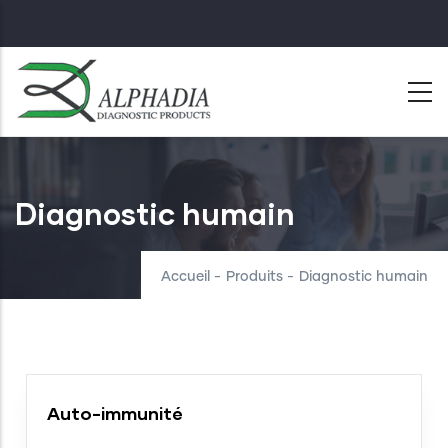
Skip
to
main
content
Diagnostic humain
Accueil
-
Produits
-
Diagnostic humain
Auto-immunité