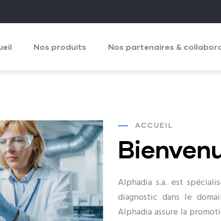
gation
ipale
eil
Nos produits
Nos partenaires & collabor
ACCUEIL
Bienven
Alphadia s.a. est spécial
diagnostic dans le domai
Alphadia assure la promoti