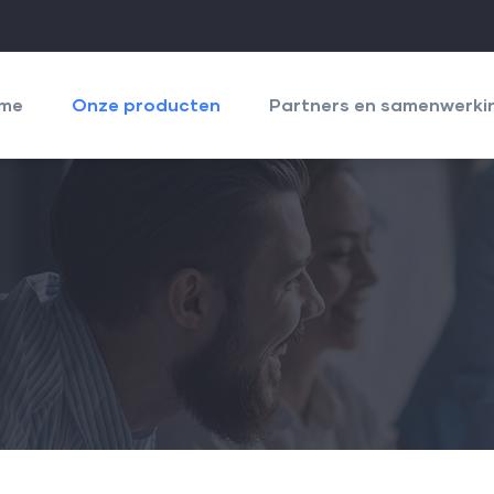
igation
cipale
me
Onze producten
Partners en samenwerki